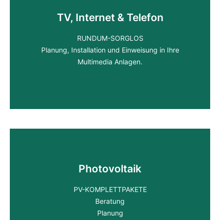
Planung
TV, Internet & Telefon
INDIVIDUELLE ANGEBOTSERSTELLUNG
RUNDUM-SORGLOS
Wir besprechen Ihr Projekt detailreich und planen
Planung, Installation und Einweisung in Ihre
nach Ihren Vorstellungen.
Multimedia Anlagen.
TV, Internet & Telefon
Photovoltaik
RUNDUM-SORGLOS
Planung, Installation und Einweisung in Ihre
PV-KOMPLETTPAKETE
Multimedia Anlagen.
Beratung
Planung