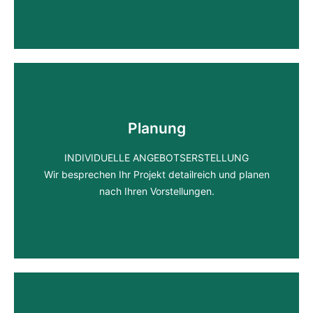
Elektroinstallation
Planung
STANDARD ODER SMART-HOME
INDIVIDUELLE ANGEBOTSERSTELLUNG
vom Lichtschalter bis hin zur Jalousiesteuerung
Wir besprechen Ihr Projekt detailreich und planen
nach Ihren Vorstellungen.